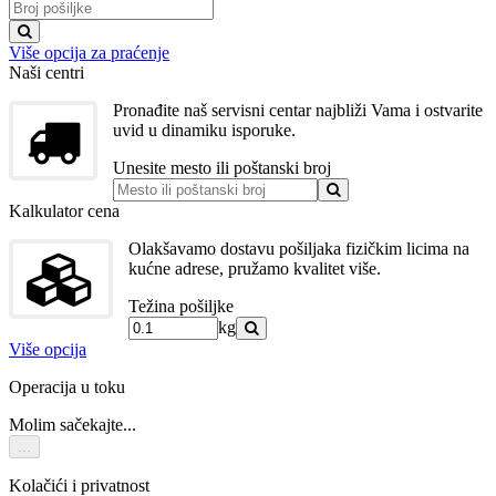
Više opcija za praćenje
Naši centri
Pronađite naš servisni centar najbliži Vama i ostvarite
uvid u dinamiku isporuke.
Unesite mesto ili poštanski broj
Kalkulator cena
Olakšavamo dostavu pošiljaka fizičkim licima na
kućne adrese, pružamo kvalitet više.
Težina pošiljke
kg
Više opcija
Operacija u toku
Molim sačekajte...
...
Kolačići i privatnost