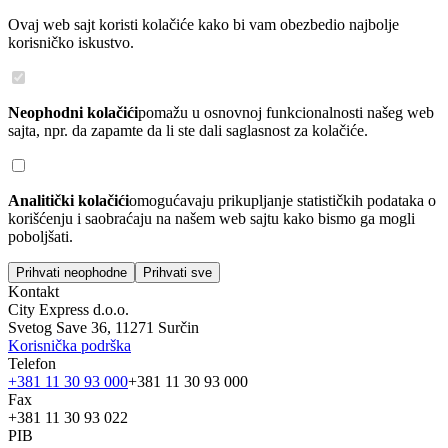
Ovaj web sajt koristi kolačiće kako bi vam obezbedio najbolje
korisničko iskustvo.
Neophodni kolačići
pomažu u osnovnoj funkcionalnosti našeg web
sajta, npr. da zapamte da li ste dali saglasnost za kolačiće.
Analitički kolačići
omogućavaju prikupljanje statističkih podataka o
korišćenju i saobraćaju na našem web sajtu kako bismo ga mogli
poboljšati.
Prihvati neophodne
Prihvati sve
Kontakt
City Express d.o.o.
Svetog Save 36, 11271 Surčin
Korisnička podrška
Telefon
+381 11 30 93 000
+381 11 30 93 000
Fax
+381 11 30 93 022
PIB