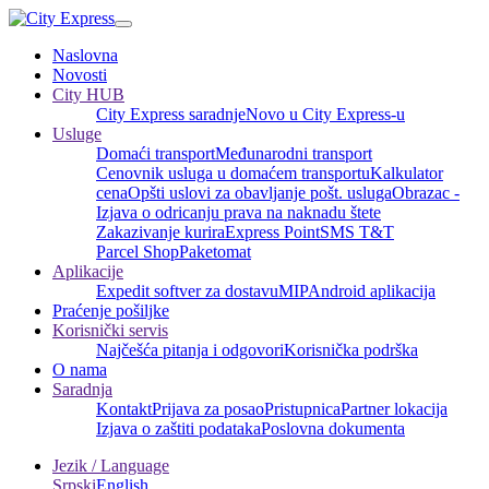
Naslovna
Novosti
City HUB
City Express saradnje
Novo u City Express-u
Usluge
Domaći transport
Međunarodni transport
Cenovnik usluga u domaćem transportu
Kalkulator
cena
Opšti uslovi za obavljanje pošt. usluga
Obrazac -
Izjava o odricanju prava na naknadu štete
Zakazivanje kurira
Express Point
SMS T&T
Parcel Shop
Paketomat
Aplikacije
Expedit softver za dostavu
MIP
Android aplikacija
Praćenje pošiljke
Korisnički servis
Najčešća pitanja i odgovori
Korisnička podrška
O nama
Saradnja
Kontakt
Prijava za posao
Pristupnica
Partner lokacija
Izjava o zaštiti podataka
Poslovna dokumenta
Jezik / Language
Srpski
English