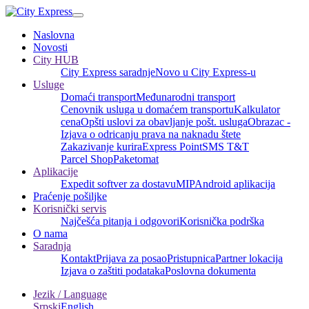
Naslovna
Novosti
City HUB
City Express saradnje
Novo u City Express-u
Usluge
Domaći transport
Međunarodni transport
Cenovnik usluga u domaćem transportu
Kalkulator
cena
Opšti uslovi za obavljanje pošt. usluga
Obrazac -
Izjava o odricanju prava na naknadu štete
Zakazivanje kurira
Express Point
SMS T&T
Parcel Shop
Paketomat
Aplikacije
Expedit softver za dostavu
MIP
Android aplikacija
Praćenje pošiljke
Korisnički servis
Najčešća pitanja i odgovori
Korisnička podrška
O nama
Saradnja
Kontakt
Prijava za posao
Pristupnica
Partner lokacija
Izjava o zaštiti podataka
Poslovna dokumenta
Jezik / Language
Srpski
English