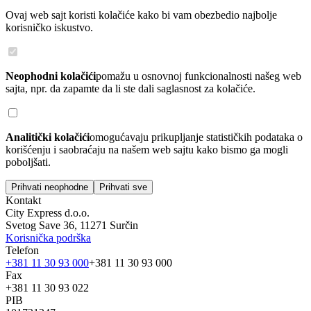
Ovaj web sajt koristi kolačiće kako bi vam obezbedio najbolje
korisničko iskustvo.
Neophodni kolačići
pomažu u osnovnoj funkcionalnosti našeg web
sajta, npr. da zapamte da li ste dali saglasnost za kolačiće.
Analitički kolačići
omogućavaju prikupljanje statističkih podataka o
korišćenju i saobraćaju na našem web sajtu kako bismo ga mogli
poboljšati.
Prihvati neophodne
Prihvati sve
Kontakt
City Express d.o.o.
Svetog Save 36, 11271 Surčin
Korisnička podrška
Telefon
+381 11 30 93 000
+381 11 30 93 000
Fax
+381 11 30 93 022
PIB