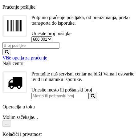
Praćenje pošiljke
Potpuno praćenje pošiljaka, od preuzimanja, preko
transporta do isporuke.
Unesite broj pošiljke
Više opcija za praćenje
Naši centri
Pronađite naš servisni centar najbliži Vama i ostvarite
uvid u dinamiku isporuke.
Unesite mesto ili poštanski broj
Operacija u toku
Molim sačekajte...
...
Kolačići i privatnost