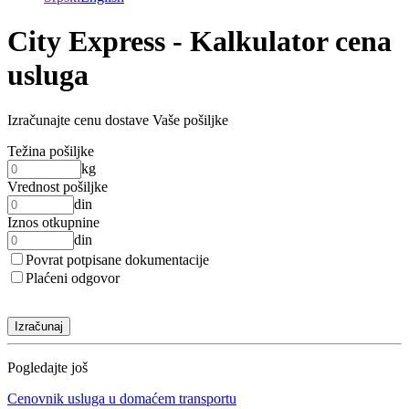
City Express - Kalkulator cena
usluga
Izračunajte cenu dostave Vaše pošiljke
Težina pošiljke
kg
Vrednost pošiljke
din
Iznos otkupnine
din
Povrat potpisane dokumentacije
Plaćeni odgovor
Izračunaj
Pogledajte još
Cenovnik usluga u domaćem transportu