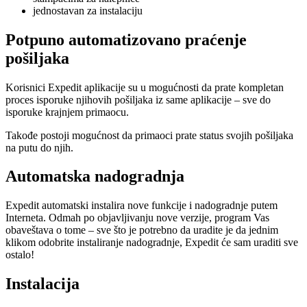
jednostavan za instalaciju
Potpuno automatizovano praćenje
pošiljaka
Korisnici Expedit aplikacije su u mogućnosti da prate kompletan
proces isporuke njihovih pošiljaka iz same aplikacije – sve do
isporuke krajnjem primaocu.
Takođe postoji mogućnost da primaoci prate status svojih pošiljaka
na putu do njih.
Automatska nadogradnja
Expedit automatski instalira nove funkcije i nadogradnje putem
Interneta. Odmah po objavljivanju nove verzije, program Vas
obaveštava o tome – sve što je potrebno da uradite je da jednim
klikom odobrite instaliranje nadogradnje, Expedit će sam uraditi sve
ostalo!
Instalacija