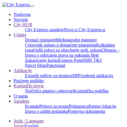
Naslovna
Novosti
City HUB
City Express saradnje
Novo u City Express-u
Usluge
Domaći transport
Međunarodni transport
Cenovnik usluga u domaćem transportu
Kalkulator
cena
Opšti uslovi za obavljanje pošt. usluga
Obrazac -
Izjava o odricanju prava na naknadu štete
Zakazivanje kurira
Express Point
SMS T&T
Parcel Shop
Paketomat
Aplikacije
Expedit softver za dostavu
MIP
Android aplikacija
Praćenje pošiljke
Korisnički servis
Najčešća pitanja i odgovori
Korisnička podrška
O nama
Saradnja
Kontakt
Prijava za posao
Pristupnica
Partner lokacija
Izjava o zaštiti podataka
Poslovna dokumenta
Jezik / Language
Srpski
English