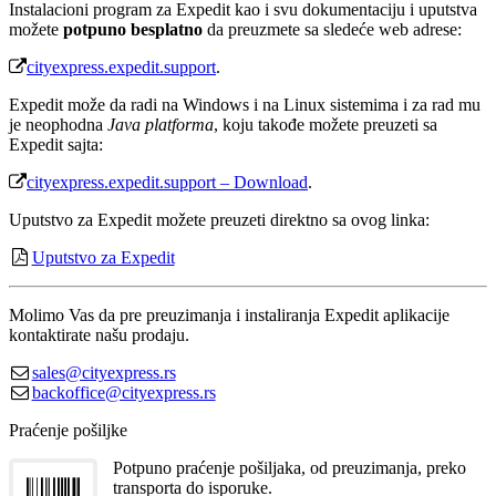
Instalacioni program za Expedit kao i svu dokumentaciju i uputstva
možete
potpuno besplatno
da preuzmete sa sledeće web adrese:
cityexpress.expedit.support
.
Expedit može da radi na Windows i na Linux sistemima i za rad mu
je neophodna
Java platforma
, koju takođe možete preuzeti sa
Expedit sajta:
cityexpress.expedit.support – Download
.
Uputstvo za Expedit možete preuzeti direktno sa ovog linka:
Uputstvo za Expedit
Molimo Vas da pre preuzimanja i instaliranja Expedit aplikacije
kontaktirate našu prodaju.
sales@cityexpress.rs
backoffice@cityexpress.rs
Praćenje pošiljke
Potpuno praćenje pošiljaka, od preuzimanja, preko
transporta do isporuke.