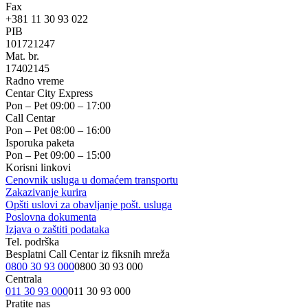
Fax
+381 11 30 93 022
PIB
101721247
Mat. br.
17402145
Radno vreme
Centar City Express
Pon – Pet 09:00 – 17:00
Call Centar
Pon – Pet 08:00 – 16:00
Isporuka paketa
Pon – Pet 09:00 – 15:00
Korisni linkovi
Cenovnik usluga u domaćem transportu
Zakazivanje kurira
Opšti uslovi za obavljanje pošt. usluga
Poslovna dokumenta
Izjava o zaštiti podataka
Tel. podrška
Besplatni Call Centar iz fiksnih mreža
0800 30 93 000
0800 30 93 000
Centrala
011 30 93 000
011 30 93 000
Pratite nas