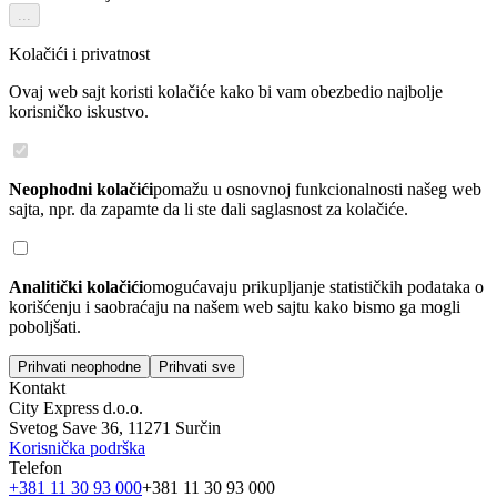
...
Kolačići i privatnost
Ovaj web sajt koristi kolačiće kako bi vam obezbedio najbolje
korisničko iskustvo.
Neophodni kolačići
pomažu u osnovnoj funkcionalnosti našeg web
sajta, npr. da zapamte da li ste dali saglasnost za kolačiće.
Analitički kolačići
omogućavaju prikupljanje statističkih podataka o
korišćenju i saobraćaju na našem web sajtu kako bismo ga mogli
poboljšati.
Prihvati neophodne
Prihvati sve
Kontakt
City Express d.o.o.
Svetog Save 36, 11271 Surčin
Korisnička podrška
Telefon
+381 11 30 93 000
+381 11 30 93 000