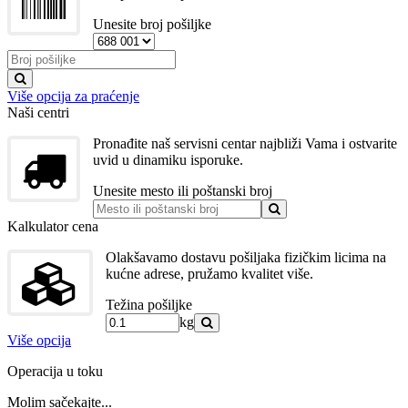
Unesite broj pošiljke
Više opcija za praćenje
Naši centri
Pronađite naš servisni centar najbliži Vama i ostvarite
uvid u dinamiku isporuke.
Unesite mesto ili poštanski broj
Kalkulator cena
Olakšavamo dostavu pošiljaka fizičkim licima na
kućne adrese, pružamo kvalitet više.
Težina pošiljke
kg
Više opcija
Operacija u toku
Molim sačekajte...