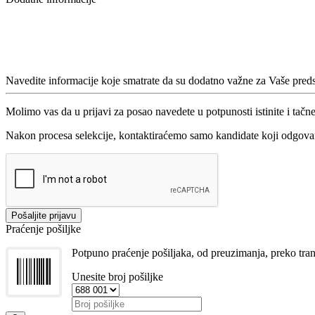
Navedite informacije koje smatrate da su dodatno važne za Vaše preds
Molimo vas da u prijavi za posao navedete u potpunosti istinite i tač
Nakon procesa selekcije, kontaktiraćemo samo kandidate koji odgovar
Pošaljite prijavu
Praćenje pošiljke
Potpuno praćenje pošiljaka, od preuzimanja, preko tran
Unesite broj pošiljke