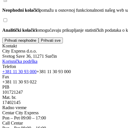
Neophodni kolačići
pomažu u osnovnoj funkcionalnosti našeg web sajta
Analitički kolačići
omogućavaju prikupljanje statističkih podataka o k
Prihvati neophodne
Prihvati sve
Kontakt
City Express d.o.o.
Svetog Save 36, 11271 Surčin
Korisnička podrška
Telefon
+381 11 30 93 000
+381 11 30 93 000
Fax
+381 11 30 93 022
PIB
101721247
Mat. br.
17402145
Radno vreme
Centar City Express
Pon – Pet 09:00 – 17:00
Call Centar