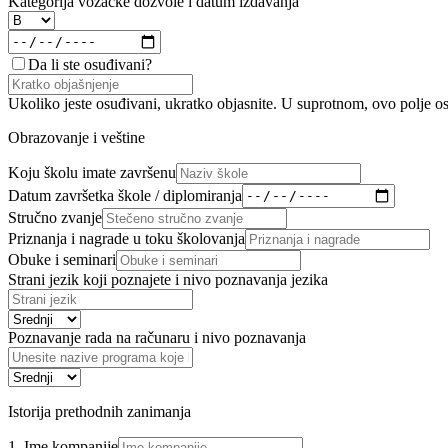
Kategorija vozačke dozvole i datum izdavanja
Da li ste osuđivani?
Ukoliko jeste osuđivani, ukratko objasnite. U suprotnom, ovo polje os
Obrazovanje i veštine
Koju školu imate završenu
Datum završetka škole / diplomiranja
Stručno zvanje
Priznanja i nagrade u toku školovanja
Obuke i seminari
Strani jezik koji poznajete i nivo poznavanja jezika
Poznavanje rada na računaru i nivo poznavanja
Istorija prethodnih zanimanja
1. Ime kompanije