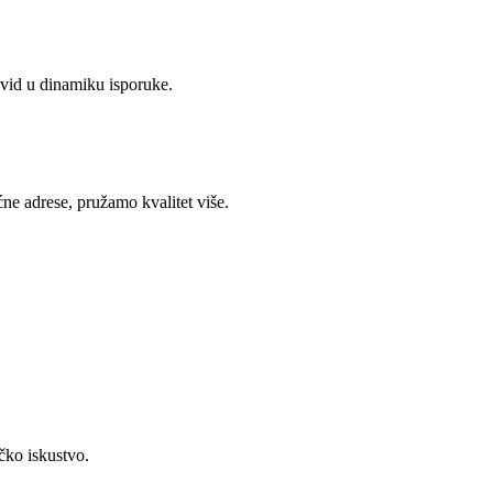
 uvid u dinamiku isporuke.
ne adrese, pružamo kvalitet više.
čko iskustvo.