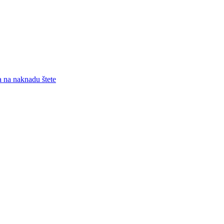
a na naknadu štete