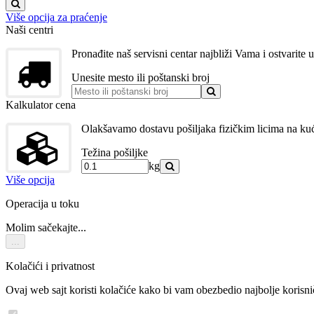
Više opcija za praćenje
Naši centri
Pronađite naš servisni centar najbliži Vama i ostvarite
Unesite mesto ili poštanski broj
Kalkulator cena
Olakšavamo dostavu pošiljaka fizičkim licima na kuć
Težina pošiljke
kg
Više opcija
Operacija u toku
Molim sačekajte...
...
Kolačići i privatnost
Ovaj web sajt koristi kolačiće kako bi vam obezbedio najbolje korisni