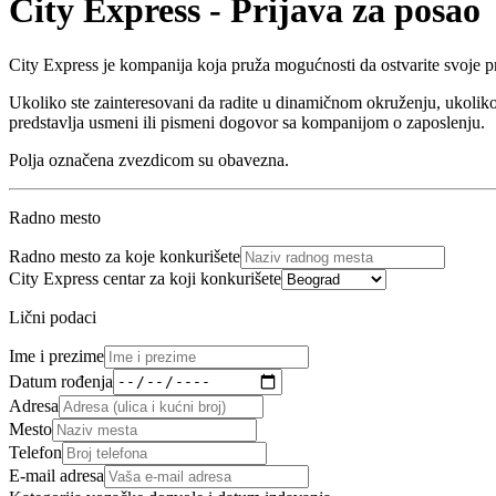
City Express - Prijava za posao
City Express je kompanija koja pruža mogućnosti da ostvarite svoje p
Ukoliko ste zainteresovani da radite u dinamičnom okruženju, ukoliko 
predstavlja usmeni ili pismeni dogovor sa kompanijom o zaposlenju.
Polja označena zvezdicom su obavezna.
Radno mesto
Radno mesto za koje konkurišete
City Express centar za koji konkurišete
Lični podaci
Ime i prezime
Datum rođenja
Adresa
Mesto
Telefon
E-mail adresa