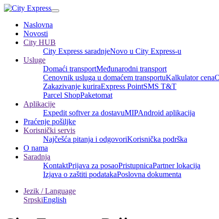
Naslovna
Novosti
City HUB
City Express saradnje
Novo u City Express-u
Usluge
Domaći transport
Međunarodni transport
Cenovnik usluga u domaćem transportu
Kalkulator cena
O
Zakazivanje kurira
Express Point
SMS T&T
Parcel Shop
Paketomat
Aplikacije
Expedit softver za dostavu
MIP
Android aplikacija
Praćenje pošiljke
Korisnički servis
Najčešća pitanja i odgovori
Korisnička podrška
O nama
Saradnja
Kontakt
Prijava za posao
Pristupnica
Partner lokacija
Izjava o zaštiti podataka
Poslovna dokumenta
Jezik / Language
Srpski
English