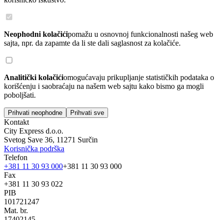
Neophodni kolačići
pomažu u osnovnoj funkcionalnosti našeg web
sajta, npr. da zapamte da li ste dali saglasnost za kolačiće.
Analitički kolačići
omogućavaju prikupljanje statističkih podataka o
korišćenju i saobraćaju na našem web sajtu kako bismo ga mogli
poboljšati.
Prihvati neophodne
Prihvati sve
Kontakt
City Express d.o.o.
Svetog Save 36, 11271 Surčin
Korisnička podrška
Telefon
+381 11 30 93 000
+381 11 30 93 000
Fax
+381 11 30 93 022
PIB
101721247
Mat. br.
17402145