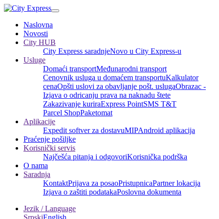
Naslovna
Novosti
City HUB
City Express saradnje
Novo u City Express-u
Usluge
Domaći transport
Međunarodni transport
Cenovnik usluga u domaćem transportu
Kalkulator
cena
Opšti uslovi za obavljanje pošt. usluga
Obrazac -
Izjava o odricanju prava na naknadu štete
Zakazivanje kurira
Express Point
SMS T&T
Parcel Shop
Paketomat
Aplikacije
Expedit softver za dostavu
MIP
Android aplikacija
Praćenje pošiljke
Korisnički servis
Najčešća pitanja i odgovori
Korisnička podrška
O nama
Saradnja
Kontakt
Prijava za posao
Pristupnica
Partner lokacija
Izjava o zaštiti podataka
Poslovna dokumenta
Jezik / Language
Srpski
English