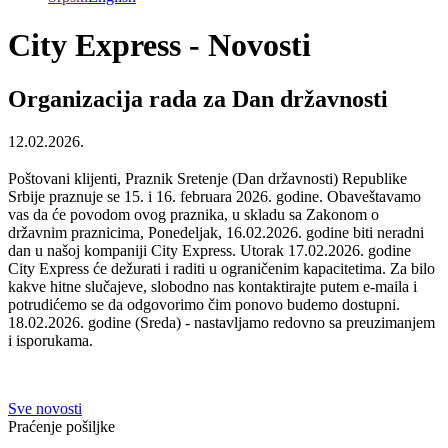
City Express - Novosti
Organizacija rada za Dan državnosti
12.02.2026.
Poštovani klijenti, Praznik Sretenje (Dan državnosti) Republike
Srbije praznuje se 15. i 16. februara 2026. godine. Obaveštavamo
vas da će povodom ovog praznika, u skladu sa Zakonom o
državnim praznicima, Ponedeljak, 16.02.2026. godine biti neradni
dan u našoj kompaniji City Express. Utorak 17.02.2026. godine
City Express će dežurati i raditi u ograničenim kapacitetima. Za bilo
kakve hitne slučajeve, slobodno nas kontaktirajte putem e-maila i
potrudićemo se da odgovorimo čim ponovo budemo dostupni.
18.02.2026. godine (Sreda) - nastavljamo redovno sa preuzimanjem
i isporukama.
Sve novosti
Praćenje pošiljke