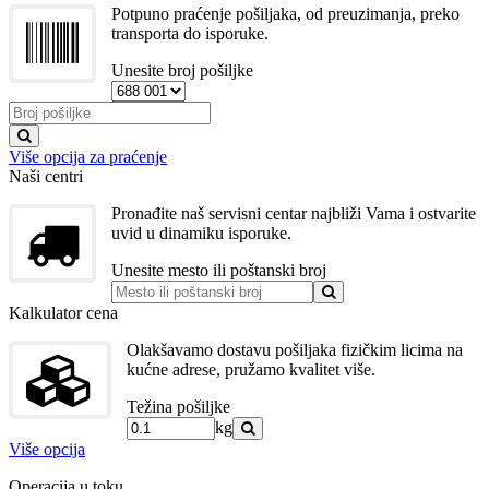
Potpuno praćenje pošiljaka, od preuzimanja, preko
transporta do isporuke.
Unesite broj pošiljke
Više opcija za praćenje
Naši centri
Pronađite naš servisni centar najbliži Vama i ostvarite
uvid u dinamiku isporuke.
Unesite mesto ili poštanski broj
Kalkulator cena
Olakšavamo dostavu pošiljaka fizičkim licima na
kućne adrese, pružamo kvalitet više.
Težina pošiljke
kg
Više opcija
Operacija u toku