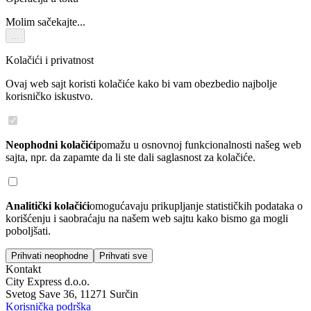
Molim sačekajte...
...
Kolačići i privatnost
Ovaj web sajt koristi kolačiće kako bi vam obezbedio najbolje
korisničko iskustvo.
Neophodni kolačići
pomažu u osnovnoj funkcionalnosti našeg web
sajta, npr. da zapamte da li ste dali saglasnost za kolačiće.
Analitički kolačići
omogućavaju prikupljanje statističkih podataka o
korišćenju i saobraćaju na našem web sajtu kako bismo ga mogli
poboljšati.
Prihvati neophodne
Prihvati sve
Kontakt
City Express d.o.o.
Svetog Save 36, 11271 Surčin
Korisnička podrška