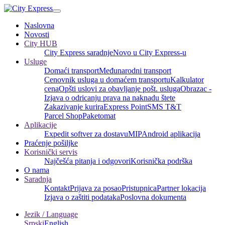
Naslovna
Novosti
City HUB
City Express saradnje
Novo u City Express-u
Usluge
Domaći transport
Međunarodni transport
Cenovnik usluga u domaćem transportu
Kalkulator
cena
Opšti uslovi za obavljanje pošt. usluga
Obrazac -
Izjava o odricanju prava na naknadu štete
Zakazivanje kurira
Express Point
SMS T&T
Parcel Shop
Paketomat
Aplikacije
Expedit softver za dostavu
MIP
Android aplikacija
Praćenje pošiljke
Korisnički servis
Najčešća pitanja i odgovori
Korisnička podrška
O nama
Saradnja
Kontakt
Prijava za posao
Pristupnica
Partner lokacija
Izjava o zaštiti podataka
Poslovna dokumenta
Jezik / Language
Srpski
English