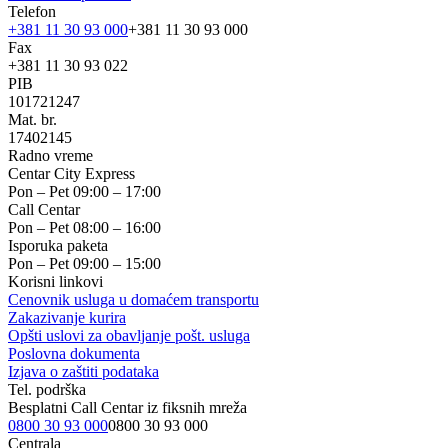
Telefon
+381 11 30 93 000
+381 11 30 93 000
Fax
+381 11 30 93 022
PIB
101721247
Mat. br.
17402145
Radno vreme
Centar City Express
Pon – Pet 09:00 – 17:00
Call Centar
Pon – Pet 08:00 – 16:00
Isporuka paketa
Pon – Pet 09:00 – 15:00
Korisni linkovi
Cenovnik usluga u domaćem transportu
Zakazivanje kurira
Opšti uslovi za obavljanje pošt. usluga
Poslovna dokumenta
Izjava o zaštiti podataka
Tel. podrška
Besplatni Call Centar iz fiksnih mreža
0800 30 93 000
0800 30 93 000
Centrala